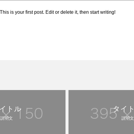
 is your first post. Edit or delete it, then start writing!
イトル
タイ
説明文
説明文